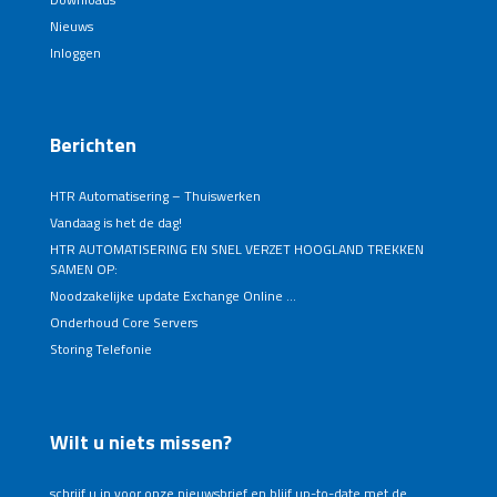
Nieuws
Inloggen
Berichten
HTR Automatisering – Thuiswerken
Vandaag is het de dag!
HTR AUTOMATISERING EN SNEL VERZET HOOGLAND TREKKEN
SAMEN OP:
Noodzakelijke update Exchange Online …
Onderhoud Core Servers
Storing Telefonie
Wilt u niets missen?
schrijf u in voor onze nieuwsbrief en blijf up-to-date met de