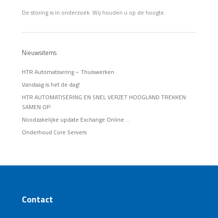
De storing is in onderzoek. Wij houden u op de hoogte.
Nieuwsitems
HTR Automatisering – Thuiswerken
Vandaag is het de dag!
HTR AUTOMATISERING EN SNEL VERZET HOOGLAND TREKKEN
SAMEN OP:
Noodzakelijke update Exchange Online …
Onderhoud Core Servers
Contact