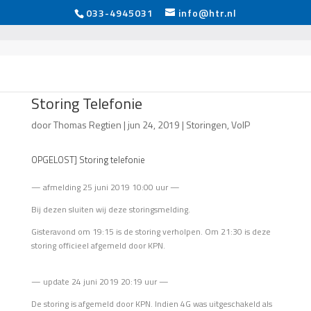
033-4945031
info@htr.nl
Storing Telefonie
door
Thomas Regtien
|
jun 24, 2019
|
Storingen
,
VoIP
OPGELOST] Storing telefonie
— afmelding 25 juni 2019 10:00 uur —
Bij dezen sluiten wij deze storingsmelding.
Gisteravond om 19:15 is de storing verholpen. Om 21:30 is deze
storing officieel afgemeld door KPN.
— update 24 juni 2019 20:19 uur —
De storing is afgemeld door KPN. Indien 4G was uitgeschakeld als