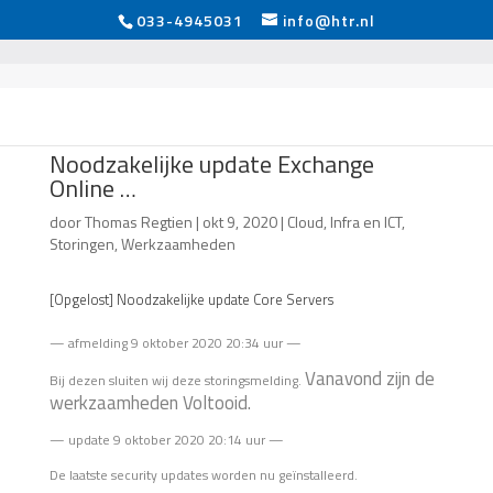
033-4945031
info@htr.nl
Noodzakelijke update Exchange
Online …
door
Thomas Regtien
|
okt 9, 2020
|
Cloud
,
Infra en ICT
,
Storingen
,
Werkzaamheden
[Opgelost] Noodzakelijke update Core Servers
— afmelding 9 oktober 2020 20:34 uur —
Vanavond zijn de
Bij dezen sluiten wij deze storingsmelding.
werkzaamheden Voltooid.
— update 9 oktober 2020 20:14 uur —
De laatste security updates worden nu geïnstalleerd.