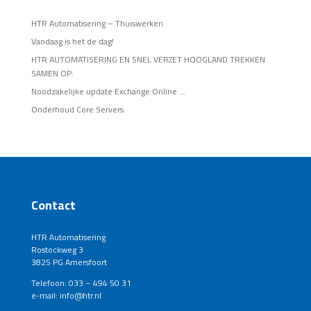
HTR Automatisering – Thuiswerken
Vandaag is het de dag!
HTR AUTOMATISERING EN SNEL VERZET HOOGLAND TREKKEN
SAMEN OP:
Noodzakelijke update Exchange Online …
Onderhoud Core Servers
Contact
HTR Automatisering
Rostockweg 3
3825 PG Amersfoort
Telefoon: 033 – 494 50 31
e-mail: info@htr.nl