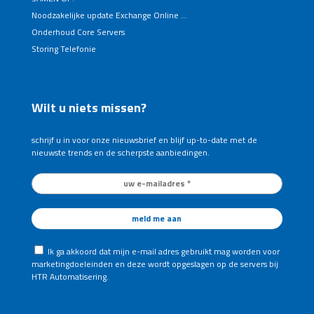
Noodzakelijke update Exchange Online …
Onderhoud Core Servers
Storing Telefonie
Wilt u niets missen?
schrijf u in voor onze nieuwsbrief en blijf up-to-date met de
nieuwste trends en de scherpste aanbiedingen.
Ik ga akkoord dat mijn e-mail adres gebruikt mag worden voor
marketingdoeleinden en deze wordt opgeslagen op de servers bij
HTR Automatisering.