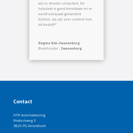
wij nu diverse computers. De
helpdesk is goed bereikbaar en er
wordt adequaat gehandeld.
Kortom, wij zijn zeer content met
dit bedrijf!!”
Regina Kok-Zwanenburg
Boekhouder
,
Zwanenburg
Contact
HTR Automatisering
Rostockweg 3
3825 PG Amersfoort