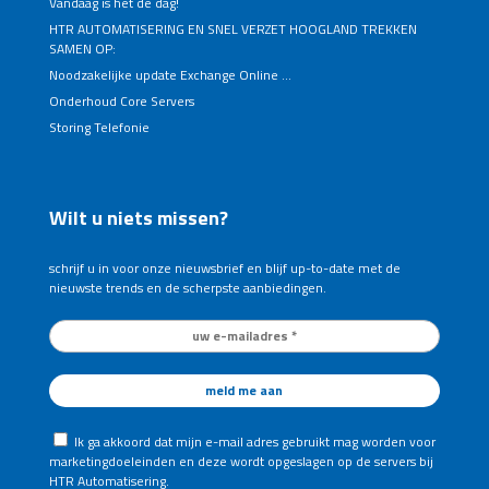
Vandaag is het de dag!
HTR AUTOMATISERING EN SNEL VERZET HOOGLAND TREKKEN
SAMEN OP:
Noodzakelijke update Exchange Online …
Onderhoud Core Servers
Storing Telefonie
Wilt u niets missen?
schrijf u in voor onze nieuwsbrief en blijf up-to-date met de
nieuwste trends en de scherpste aanbiedingen.
Ik ga akkoord dat mijn e-mail adres gebruikt mag worden voor
marketingdoeleinden en deze wordt opgeslagen op de servers bij
HTR Automatisering.