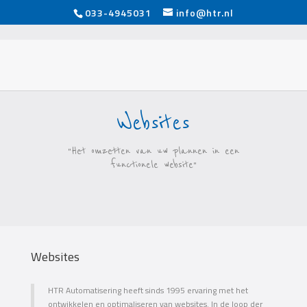
033-4945031
info@htr.nl
Websites
"Het omzetten van uw plannen in een
functionele website"
Websites
HTR Automatisering heeft sinds 1995 ervaring met het
ontwikkelen en optimaliseren van websites. In de loop der