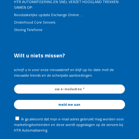
HTR AUTOMATISERING EN SNEL VERZET HOOGLAND TREKKEN
SAMEN OP:
Noodzakelijke update Exchange Online …
Onderhoud Core Servers
Storing Telefonie
Wilt u niets missen?
schrijf u in voor onze nieuwsbrief en blijf up-to-date met de
nieuwste trends en de scherpste aanbiedingen.
Ik ga akkoord dat mijn e-mail adres gebruikt mag worden voor
marketingdoeleinden en deze wordt opgeslagen op de servers bij
HTR Automatisering.