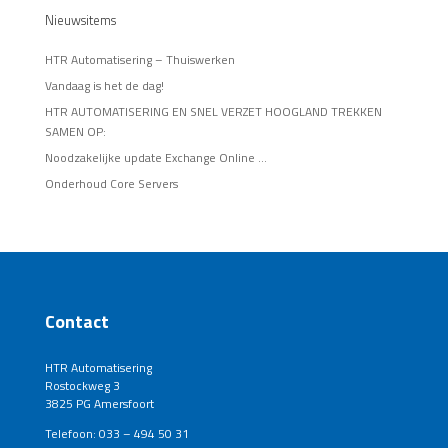
Nieuwsitems
HTR Automatisering – Thuiswerken
Vandaag is het de dag!
HTR AUTOMATISERING EN SNEL VERZET HOOGLAND TREKKEN
SAMEN OP:
Noodzakelijke update Exchange Online …
Onderhoud Core Servers
Contact
HTR Automatisering
Rostockweg 3
3825 PG Amersfoort
Telefoon: 033 – 494 50 31