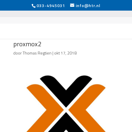
033-4945031
info@htr.nl
proxmox2
door
Thomas Regtien
|
okt 17, 2018