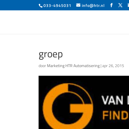
033-4945031
info@htr.nl
groep
door
Marketing HTR Automatisering
|
apr 26, 2015