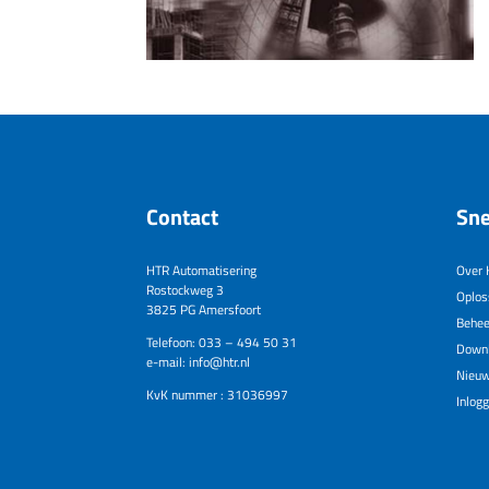
Contact
Sne
HTR Automatisering
Over 
Rostockweg 3
Oplos
3825 PG Amersfoort
Behee
Telefoon: 033 – 494 50 31
Down
e-mail: info@htr.nl
Nieu
KvK nummer : 31036997
Inlog