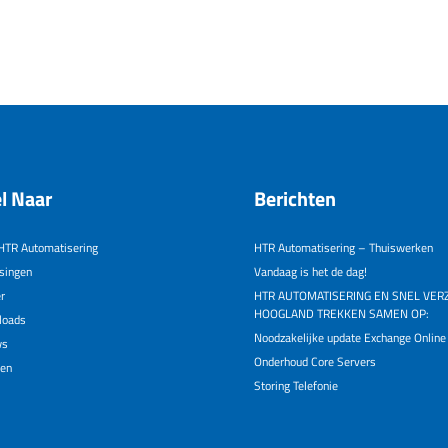
l Naar
Berichten
HTR Automatisering
HTR Automatisering – Thuiswerken
singen
Vandaag is het de dag!
r
HTR AUTOMATISERING EN SNEL VER
HOOGLAND TREKKEN SAMEN OP:
loads
Noodzakelijke update Exchange Online
ws
Onderhoud Core Servers
gen
Storing Telefonie