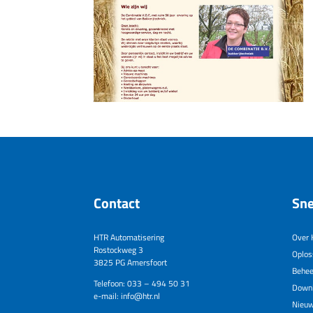
Contact
Sne
HTR Automatisering
Over 
Rostockweg 3
Oplos
3825 PG Amersfoort
Behee
Telefoon: 033 – 494 50 31
Down
e-mail: info@htr.nl
Nieu