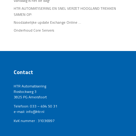
Vandaag is het de dag!
HTR AUTOMATISERING EN SNEL VERZET HOOGLAND TREKKEN
SAMEN OP:
Noodzakelijke update Exchange Online …
Onderhoud Core Servers
Contact
HTR Automatisering
Rostockweg 3
3825 PG Amersfoort
Telefoon: 033 – 494 50 31
e-mail: info@htr.nl
KvK nummer : 31036997