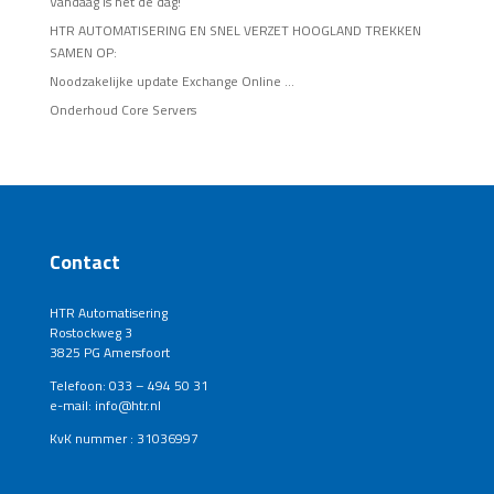
Vandaag is het de dag!
HTR AUTOMATISERING EN SNEL VERZET HOOGLAND TREKKEN
SAMEN OP:
Noodzakelijke update Exchange Online …
Onderhoud Core Servers
Contact
HTR Automatisering
Rostockweg 3
3825 PG Amersfoort
Telefoon: 033 – 494 50 31
e-mail: info@htr.nl
KvK nummer : 31036997