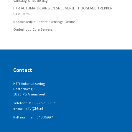
Vandaag is het de dag!
HTR AUTOMATISERING EN SNEL VERZET HOOGLAND TREKKEN
SAMEN OP:
Noodzakelijke update Exchange Online …
Onderhoud Core Servers
Contact
HTR Automatisering
Rostockweg 3
3825 PG Amersfoort
Telefoon: 033 – 494 50 31
e-mail: info@htr.nl
KvK nummer : 31036997