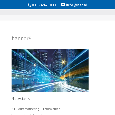
033-4945031
info@htr.nl
banner5
Nieuwsitems
HTR Automatisering – Thuiswerken