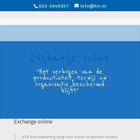
033-4945031
info@htr.nl
Exchange online
"Het verhogen van de
productiviteit, terwijl uw
organisatie beschermd
blijft"
Exchange online
HTR Automatisering zorgt voor overal en slimmer werken.