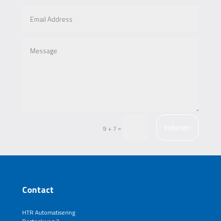
Indienen
=
9 + 7
Contact
HTR Automatisering