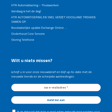
HTR Automatisering – Thuiswerken
Vandaag is het de dag!
HTR AUTOMATISERING EN SNEL VERZET HOOGLAND TREKKEN
SAMEN OP:
Noodzakelijke update Exchange Online …
Onderhoud Core Servers
Storing Telefonie
Wilt u niets missen?
schrijf u in voor onze nieuwsbrief en blijf up-to-date met de
nieuwste trends en de scherpste aanbiedingen.
Ik ga akkoord dat mijn e-mail adres gebruikt mag worden voor