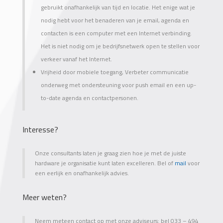
gebruikt onafhankelijk van tijd en locatie. Het enige wat je
nodig hebt voor het benaderen van je email, agenda en
contacten is een computer met een Internet verbinding.
Het is niet nodig om je bedrijfsnetwerk open te stellen voor
verkeer vanaf het Internet.
Vrijheid door mobiele toegang, Verbeter communicatie
onderweg met ondersteuning voor push email en een up-
to-date agenda en contactpersonen.
Interesse?
Onze consultants laten je graag zien hoe je met de juiste
hardware je organisatie kunt laten excelleren. Bel of
mail
voor
een eerlijk en onafhankelijk advies.
Meer weten?
Neem meteen contact op met onze adviseurs: bel 033 – 494