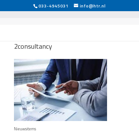
033-4945031
info@htr.nl
2consultancy
Nieuwsitems