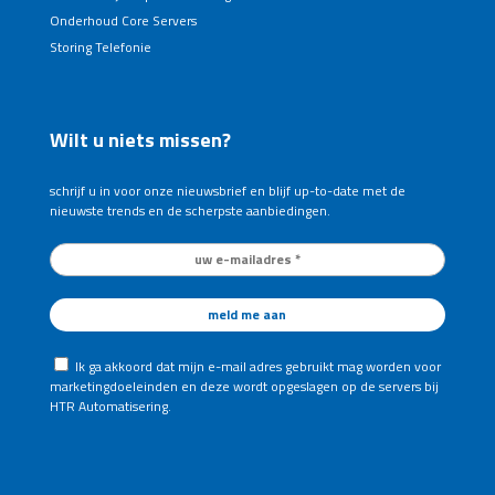
Onderhoud Core Servers
Storing Telefonie
Wilt u niets missen?
schrijf u in voor onze nieuwsbrief en blijf up-to-date met de
nieuwste trends en de scherpste aanbiedingen.
Ik ga akkoord dat mijn e-mail adres gebruikt mag worden voor
marketingdoeleinden en deze wordt opgeslagen op de servers bij
HTR Automatisering.