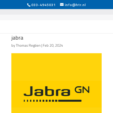
033-4945031
info@htr.nl
jabra
by
Thomas Regtien
|
Feb 20, 2024