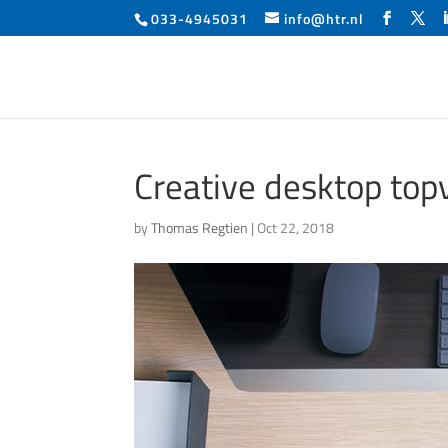
033-4945031
info@htr.nl
Creative desktop top
by
Thomas Regtien
|
Oct 22, 2018