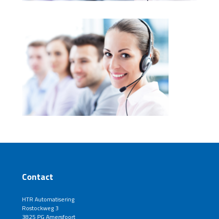
Contact
HTR Automatisering
Rostockweg 3
3825 PG Amersfoort